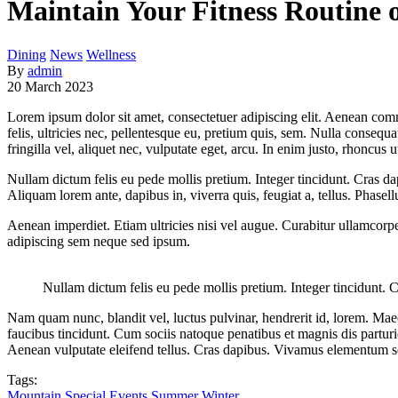
Maintain Your Fitness Routine 
Dining
News
Wellness
By
admin
20 March 2023
Lorem ipsum dolor sit amet, consectetuer adipiscing elit. Aenean co
felis, ultricies nec, pellentesque eu, pretium quis, sem. Nulla consequ
fringilla vel, aliquet nec, vulputate eget, arcu. In enim justo, rhoncus u
Nullam dictum felis eu pede mollis pretium. Integer tincidunt. Cras da
Aliquam lorem ante, dapibus in, viverra quis, feugiat a, tellus. Phasel
Aenean imperdiet. Etiam ultricies nisi vel augue. Curabitur ullamcor
adipiscing sem neque sed ipsum.
Nullam dictum felis eu pede mollis pretium. Integer tincidunt. 
Nam quam nunc, blandit vel, luctus pulvinar, hendrerit id, lorem. Maec
faucibus tincidunt. Cum sociis natoque penatibus et magnis dis partur
Aenean vulputate eleifend tellus. Cras dapibus. Vivamus elementum s
Tags:
Mountain
Special Events
Summer
Winter