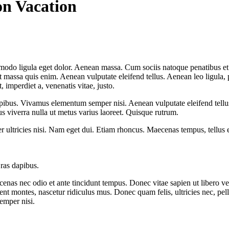
on Vacation
mmodo ligula eget dolor. Aenean massa. Cum sociis natoque penatibus et
at massa quis enim. Aenean vulputate eleifend tellus. Aenean leo ligula, 
t, imperdiet a, venenatis vitae, justo.
pibus. Vivamus elementum semper nisi. Aenean vulputate eleifend tellus. 
lus viverra nulla ut metus varius laoreet. Quisque rutrum.
per ultricies nisi. Nam eget dui. Etiam rhoncus. Maecenas tempus, tellu
Cras dapibus.
enas nec odio et ante tincidunt tempus. Donec vitae sapien ut libero ve
ient montes, nascetur ridiculus mus. Donec quam felis, ultricies nec, pe
emper nisi.