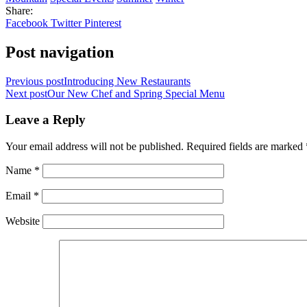
Share:
Facebook
Twitter
Pinterest
Post navigation
Previous post
Introducing New Restaurants
Next post
Our New Chef and Spring Special Menu
Leave a Reply
Your email address will not be published.
Required fields are marked
Name
*
Email
*
Website