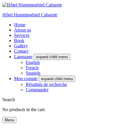
Hôtel Hummingbird Cabarete
Home
About us
Services
Book
Gallery
Contact
Language
expand child menu
English
French
Spanish
Mon compte
expand child menu
Résultats de recherche
Commander
Search
No products in the cart.
Menu